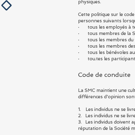
physiques.
Cette politique sur le co
personnes suivants lorsqu'
· tous les employés à te
· tous membres de la So
· tous les membres du Co
· tous les membres des 
· tous les bénévoles aux 
· tou.tes les participant
Code de conduite
La SMC maintient une cultur
différences d'opinion son
1. Les individus ne se liv
2. Les individus ne se li
3. Les individus doivent a
réputation de la Société