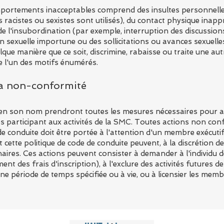
ortements inacceptables comprend des insultes personnelles 
 racistes ou sexistes sont utilisés), du contact physique inapp
de l'insubordination (par exemple, interruption des discussion
n sexuelle importune ou des sollicitations ou avances sexuell
que manière que ce soit, discrimine, rabaisse ou traite une a
e l'un des motifs énumérés.
a non-conformité
en son nom prendront toutes les mesures nécessaires pour 
 participant aux activités de la SMC. Toutes actions non con
 de conduite doit être portée à l'attention d'un membre exécuti
cette politique de code de conduite peuvent, à la discrétion de 
inaires. Ces actions peuvent consister à demander à l'individu 
 des frais d'inscription), à l'exclure des activités futures d
e période de temps spécifiée ou à vie, ou à licensier les mem